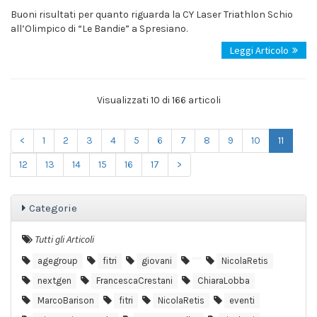
Buoni risultati per quanto riguarda la CY Laser Triathlon Schio
all’Olimpico di “Le Bandie” a Spresiano.
Leggi Articolo
Visualizzati 10 di 166 articoli
<
1
2
3
4
5
6
7
8
9
10
11
12
13
14
15
16
17
>
Categorie
Tutti gli Articoli
agegroup
fitri
giovani
NicolaRetis
nextgen
FrancescaCrestani
ChiaraLobba
MarcoBarison
fitri
NicolaRetis
eventi