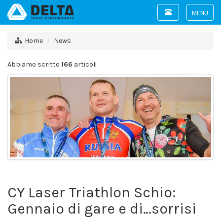
Toggle
navigation
Toggle
navigat
Home
News
Abbiamo scritto
166
articoli
CY Laser Triathlon Schio:
Gennaio di gare e di…sorrisi