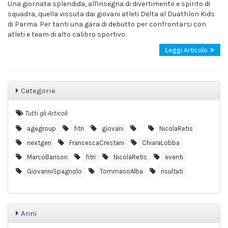
Una giornata splendida, all'insegna di divertimento e spirito di
squadra, quella vissuta dai giovani atleti Delta al Duathlon Kids
di Parma. Per tanti una gara di debutto per confrontarsi con
atleti e team di alto calibro sportivo.
Leggi Articolo
Categorie
Tutti gli Articoli
agegroup
fitri
giovani
NicolaRetis
nextgen
FrancescaCrestani
ChiaraLobba
MarcoBarison
fitri
NicolaRetis
eventi
GiovanniSpagnolo
TommasoAlba
risultati
Anni