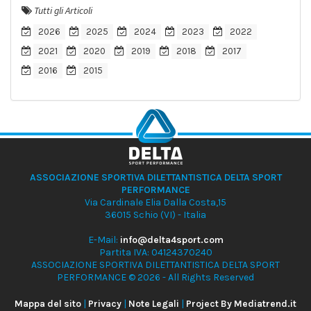
Tutti gli Articoli
2026
2025
2024
2023
2022
2021
2020
2019
2018
2017
2016
2015
ASSOCIAZIONE SPORTIVA DILETTANTISTICA DELTA SPORT
PERFORMANCE
Via Cardinale Elia Dalla Costa,15
36015 Schio (VI) - Italia
E-Mail:
info@delta4sport.com
Partita IVA: 04124370240
ASSOCIAZIONE SPORTIVA DILETTANTISTICA DELTA SPORT
PERFORMANCE © 2026 - All Rights Reserved
Mappa del sito
|
Privacy
|
Note Legali
|
Project By Mediatrend.it