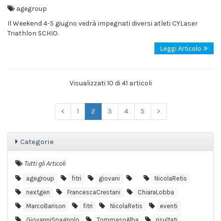
agegroup
Il Weekend 4-5 giugno vedrà impegnati diversi atleti CYLaser
Triathlon SCHIO.
Leggi Articolo
Visualizzati 10 di 41 articoli
<
1
2
3
4
5
>
Categorie
Tutti gli Articoli
agegroup
fitri
giovani
NicolaRetis
nextgen
FrancescaCrestani
ChiaraLobba
MarcoBarison
fitri
NicolaRetis
eventi
GiovanniSpagnolo
TommasoAlba
risultati