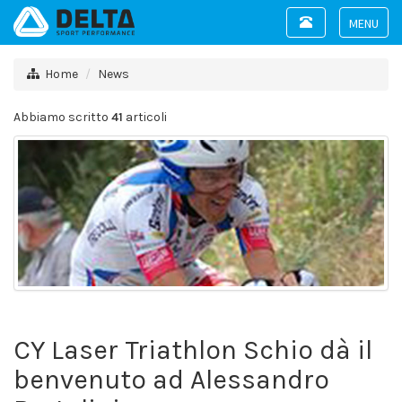
Toggle
navigation
Toggle
navigat
Home
News
Abbiamo scritto
41
articoli
CY Laser Triathlon Schio dà il
benvenuto ad Alessandro