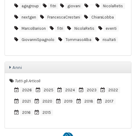
agegroup
fitri
giovani
NicolaRetis
nextgen
FrancescaCrestani
ChiaraLobba
MarcoBarison
fitri
NicolaRetis
eventi
GiovanniSpagnolo
TommasoAlba
risultati
Anni
Tutti gli Articoli
2026
2025
2024
2023
2022
2021
2020
2019
2018
2017
2016
2015